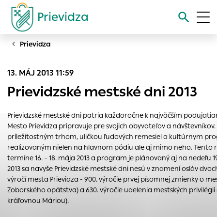
Prievidza
Prievidza
Vyhľadávanie
13. MÁJ 2013 11:59
Nastavenie cookies
Prievidzské mestské dni 2013
Cookies sú malé súbory, do ktorých webové stránky môžu
ukladať informácie o vašej aktivite a preferenciách.
Prievidzské mestské dni patria každoročne k najväčším podujatia
Používajú sa napríklad k tomu, aby si webový prehliadač
Mesto Prievidza pripravuje pre svojich obyvateľov a návštevníkov.
zapamätoval Vaše prihlásenie alebo aby sa uložila Vaša
príležitostným trhom, uličkou ľudových remesiel a kultúrnym 
voľba v tomto okne.
realizovaným nielen na hlavnom pódiu ale aj mimo neho. Tento r
termíne 16. – 18. mája 2013 a program je plánovaný aj na nedeľu 1
Vyberte úroveň cookies, ktorú chcete povoliť
2013 sa navyše Prievidzské mestské dni nesú v znamení osláv dv
Technické cookies
výročí mesta Prievidza - 900. výročie prvej písomnej zmienky o mest
Zoborského opátstva) a 630. výročie udelenia mestských privilégi
Technické súbory cookie sú pre prevádzku nevyhnutné a
kráľovnou Máriou).
pomáhajú urobiť webové stránky uplatniteľnými tým, že
umožňujú základné funkcie, ako je navigácia na stránke a