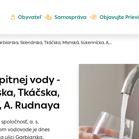
Obyvateľ
Samospráva
Objavujte Priev
biarska, Sklenárska, Tkáčska, Mlynská, Súkennícka, A.…
Ú
itnej vody -
ta
kého
ka, Tkáčska,
es
Zlatá
, A. Rudnaya
er
do ktorých webové stránky môžu ukladať informácie o vašej
 sa napríklad k tomu, aby si webový prehliadač zapamätov
poločnosť, a. s.
a voľba v tomto okne.
nom vodovode je dnes
h
 ulici Garbiarska,