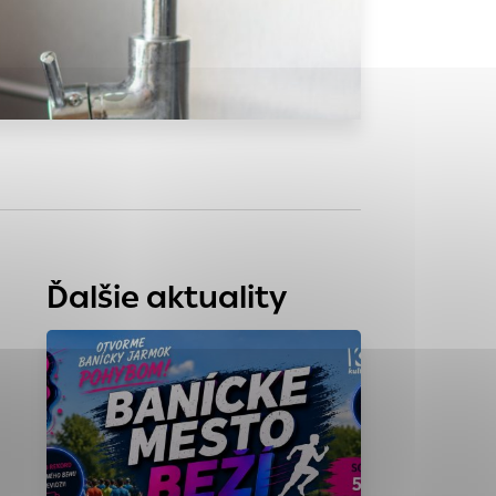
tránky uplatniteľnými
zpečeným oblastiam
stránok stránku
 dáta sa zbierajú
Ďalšie aktuality