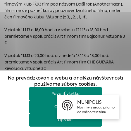
filmovým klub FK`93 film pod názvom Ďalší rok (Another Yaer ),
prístup k zabezpečeným oblastiam webovej stránky. Bez
film si môže pozrieť každý priaznivec kvalitného filmu, nie len
týchto súborov cookie nemôže web správne fungovať.
člen filmového klubu. Vstupné je 3,-, 2,-, 1,- €.
Analytické cookies
Analytické cookies pomáhajú prevádzkovateľovi stránok
V piatok 11.1.13 o 18,00 hod. a v sobotu 12.1.13 o 18,00 hod.
pochopiť, ako návštevníci stránok stránku používajú, aby
premietame v spolupráci s Art filmom film Bajkonur, vstupné 3
mohol stránky optimalizovať a ponúknuť im lepšiu
€
skúsenosť. Všetky dáta sa zbierajú anonymne a nie je
možné ich spojiť s konkrétnou osobou.
V piatok 11.1.13 o 20,00 hod. a v nedeľu 13.1.13 o 18,00 hod.
premietame v spolupráci s Art filmom film CHE GUEVARA
Povoliť všetko
Revolúcia, vstupné 3€
Na prevádzkovanie webu a analýzu návštevnosti
Uložiť nastavenia
Detské predstavenia sú v sobotu a nedeľu o 16,00 hod. vstupné
používame súbory cookies.
2 €
Povoliť všetko
Viac informácií
V sobotu 12.1.13 o 16,00 premietame v spolupráci s Art filmom
MUNIPOLIS
Odmietnuť
rozprávku Asterix a Vikingovia, vstupné 2€
Novinky z úradu priamo
do vášho telefónu
V nedeľu 13.1.13 o 16,00 hod. premietame v s spolupráci s Art
Upraviť
filmom rozprávku Asterix a Olympijské hry, vstupné 2€: