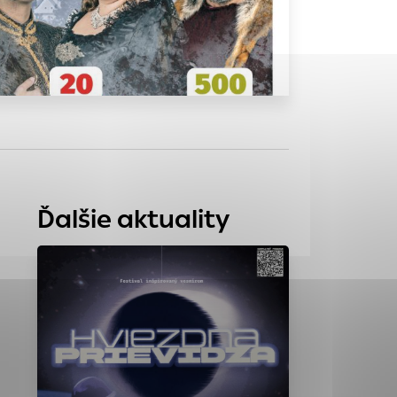
tránky uplatniteľnými
zpečeným oblastiam
stránok stránku
 dáta sa zbierajú
Ďalšie aktuality