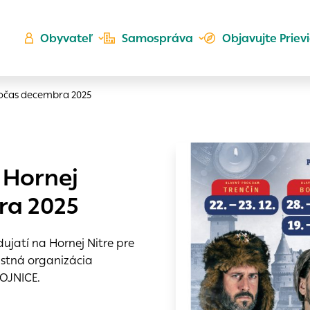
Obyvateľ
Samospráva
Objavujte Priev
počas decembra 2025
Ú
 Hornej
ta
kého
ra 2025
es
Zlatá
ujatí na Hornej Nitre pre
er
do ktorých webové stránky môžu ukladať informácie o vašej
stná organizácia
 sa napríklad k tomu, aby si webový prehliadač zapamätov
OJNICE.
a voľba v tomto okne.
h