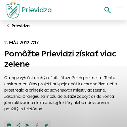
Prievidza
Prievidza
Vyhľadávanie
2. MÁJ 2012 7:17
Nastavenie cookies
Pomôžte Prievidzi získať viac
Cookies sú malé súbory, do ktorých webové stránky môžu
zelene
ukladať informácie o vašej aktivite a preferenciách.
Používajú sa napríklad k tomu, aby si webový prehliadač
Orange vyhlásil druhý ročník súťaže Zeleň pre mesto. Tento
zapamätoval Vaše prihlásenie alebo aby sa uložila Vaša
environmentálny projekt prispeje opäť k ochrane životného
voľba v tomto okne.
prostredia a prinesie do slovenských miest viac zelene.
Vyberte úroveň cookies, ktorú chcete povoliť
Zákazníci Orangeu sa môžu do súťaže zapojiť až do konca
júna aktiváciou elektronickej faktúry alebo odovzdaním
Technické cookies
použitých telefónov.
Technické súbory cookie sú pre prevádzku nevyhnutné a
pomáhajú urobiť webové stránky uplatniteľnými tým, že
umožňujú základné funkcie, ako je navigácia na stránke a