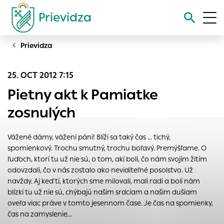
Prievidza
Prievidza
Vyhľadávanie
25. OCT 2012 7:15
Nastavenie cookies
Pietny akt k Pamiatke
Cookies sú malé súbory, do ktorých webové stránky môžu
zosnulých
ukladať informácie o vašej aktivite a preferenciách.
Používajú sa napríklad k tomu, aby si webový prehliadač
Vážené dámy, vážení páni! Blíži sa taký čas ... tichý,
zapamätoval Vaše prihlásenie alebo aby sa uložila Vaša
spomienkový. Trochu smutný, trochu boľavý. Premýšľame. O
voľba v tomto okne.
ľuďoch, ktorí tu už nie sú, o tom, akí boli, čo nám svojím žitím
Vyberte úroveň cookies, ktorú chcete povoliť
odovzdali, čo v nás zostalo ako neviditeľné posolstvo. Už
navždy. Aj keď tí, ktorých sme milovali, mali radi a boli nám
Technické cookies
blízki tu už nie sú, chýbajú našim srdciam a našim dušiam
Technické súbory cookie sú pre prevádzku nevyhnutné a
oveľa viac práve v tomto jesennom čase. Je čas na spomienky,
pomáhajú urobiť webové stránky uplatniteľnými tým, že
čas na zamyslenie...
umožňujú základné funkcie, ako je navigácia na stránke a