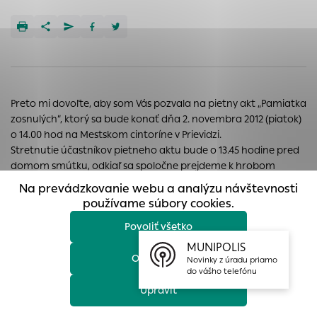
prístup k zabezpečeným oblastiam webovej stránky. Bez
týchto súborov cookie nemôže web správne fungovať.
Analytické cookies
Analytické cookies pomáhajú prevádzkovateľovi stránok
pochopiť, ako návštevníci stránok stránku používajú, aby
mohol stránky optimalizovať a ponúknuť im lepšiu
Preto mi dovoľte, aby som Vás pozvala na pietny akt „Pamiatka
skúsenosť. Všetky dáta sa zbierajú anonymne a nie je
zosnulých“, ktorý sa bude konať dňa 2. novembra 2012 (piatok)
možné ich spojiť s konkrétnou osobou.
o 14.00 hod na Mestskom cintoríne v Prievidzi.
Stretnutie účastníkov pietneho aktu bude o 13.45 hodine pred
Povoliť všetko
domom smútku, odkiaľ sa spoločne prejdeme k hrobom
padlých v II. svetovej vojne, kde sa uskutoční obrad.
Na prevádzkovanie webu a analýzu návštevnosti
Uložiť nastavenia
používame súbory cookies.
S pozdravom
Povoliť všetko
Viac informácií
JUDr. Katarína Macháčková,
MUNIPOLIS
primátorka mesta
Odmietnuť
Novinky z úradu priamo
do vášho telefónu
Upraviť