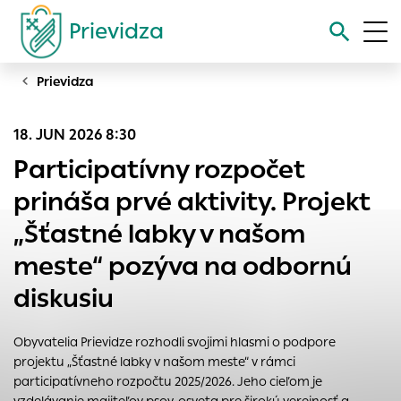
Prievidza
Prievidza
Vyhľadávanie
18. JUN 2026 8:30
Nastavenie cookies
Participatívny rozpočet
Cookies sú malé súbory, do ktorých webové stránky môžu
prináša prvé aktivity. Projekt
ukladať informácie o vašej aktivite a preferenciách.
„Šťastné labky v našom
Používajú sa napríklad k tomu, aby si webový prehliadač
zapamätoval Vaše prihlásenie alebo aby sa uložila Vaša
meste“ pozýva na odbornú
voľba v tomto okne.
diskusiu
Vyberte úroveň cookies, ktorú chcete povoliť
Technické cookies
Obyvatelia Prievidze rozhodli svojimi hlasmi o podpore
Technické súbory cookie sú pre prevádzku nevyhnutné a
projektu „Šťastné labky v našom meste“ v rámci
pomáhajú urobiť webové stránky uplatniteľnými tým, že
participatívneho rozpočtu 2025/2026. Jeho cieľom je
umožňujú základné funkcie, ako je navigácia na stránke a