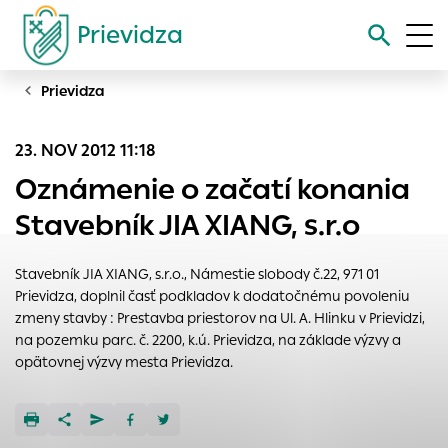
Prievidza
Prievidza
Vyhľadávanie
23. NOV 2012 11:18
Nastavenie cookies
Oznámenie o začatí konania
Cookies sú malé súbory, do ktorých webové stránky môžu
Stavebník JIA XIANG, s.r.o
ukladať informácie o vašej aktivite a preferenciách.
Používajú sa napríklad k tomu, aby si webový prehliadač
Stavebník JIA XIANG, s.r.o., Námestie slobody č.22, 971 01
zapamätoval Vaše prihlásenie alebo aby sa uložila Vaša
Prievidza, doplnil časť podkladov k dodatočnému povoleniu
voľba v tomto okne.
zmeny stavby : Prestavba priestorov na Ul. A. Hlinku v Prievidzi,
Vyberte úroveň cookies, ktorú chcete povoliť
na pozemku parc. č. 2200, k.ú. Prievidza, na základe výzvy a
opätovnej výzvy mesta Prievidza.
Technické cookies
Technické súbory cookie sú pre prevádzku nevyhnutné a
pomáhajú urobiť webové stránky uplatniteľnými tým, že
umožňujú základné funkcie, ako je navigácia na stránke a