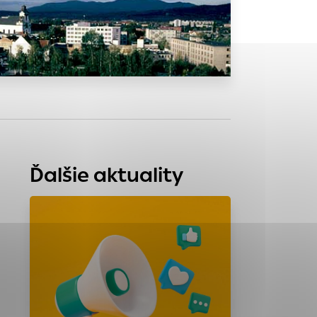
tránky uplatniteľnými
zpečeným oblastiam
stránok stránku
 dáta sa zbierajú
Ďalšie aktuality