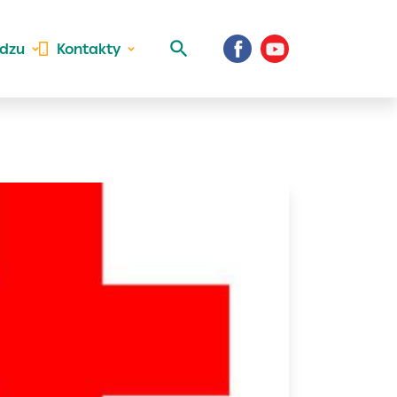
idzu
Kontakty
 aktivite a
al Vaše prihlásenie