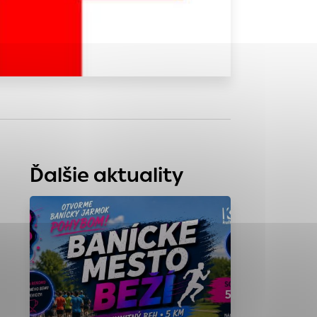
tránky uplatniteľnými
zpečeným oblastiam
stránok stránku
 dáta sa zbierajú
Ďalšie aktuality