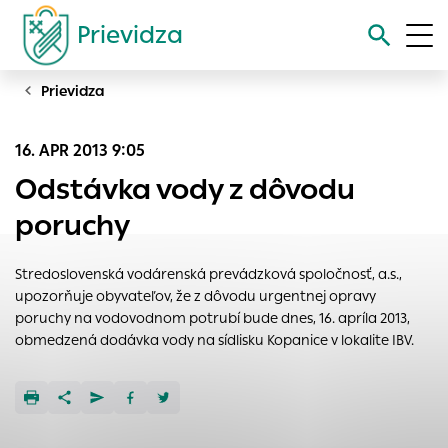
Prievidza
Prievidza
Vyhľadávanie
16. APR 2013 9:05
Nastavenie cookies
Odstávka vody z dôvodu
Cookies sú malé súbory, do ktorých webové stránky môžu
poruchy
ukladať informácie o vašej aktivite a preferenciách.
Používajú sa napríklad k tomu, aby si webový prehliadač
Stredoslovenská vodárenská prevádzková spoločnosť, a.s.,
zapamätoval Vaše prihlásenie alebo aby sa uložila Vaša
upozorňuje obyvateľov, že z dôvodu urgentnej opravy
voľba v tomto okne.
poruchy na vodovodnom potrubí bude dnes, 16. apríla 2013,
Vyberte úroveň cookies, ktorú chcete povoliť
obmedzená dodávka vody na sídlisku Kopanice v lokalite IBV.
Technické cookies
Technické súbory cookie sú pre prevádzku nevyhnutné a
pomáhajú urobiť webové stránky uplatniteľnými tým, že
umožňujú základné funkcie, ako je navigácia na stránke a