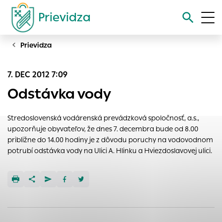
Prievidza
Prievidza
Vyhľadávanie
7. DEC 2012 7:09
Nastavenie cookies
Odstávka vody
Cookies sú malé súbory, do ktorých webové stránky môžu
ukladať informácie o vašej aktivite a preferenciách.
Stredoslovenská vodárenská prevádzková spoločnosť, a.s.,
Používajú sa napríklad k tomu, aby si webový prehliadač
upozorňuje obyvateľov, že dnes 7. decembra bude od 8.00
zapamätoval Vaše prihlásenie alebo aby sa uložila Vaša
približne do 14.00 hodiny je z dôvodu poruchy na vodovodnom
voľba v tomto okne.
potrubí odstávka vody na Ulici A. Hlinku a Hviezdoslavovej ulici.
Vyberte úroveň cookies, ktorú chcete povoliť
Technické cookies
Technické súbory cookie sú pre prevádzku nevyhnutné a
pomáhajú urobiť webové stránky uplatniteľnými tým, že
umožňujú základné funkcie, ako je navigácia na stránke a