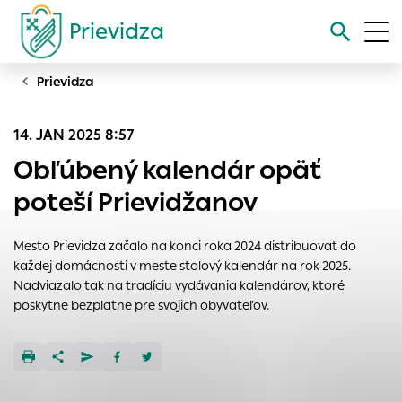
Prievidza
Prievidza
Vyhľadávanie
14. JAN 2025 8:57
Nastavenie cookies
Obľúbený kalendár opäť
Cookies sú malé súbory, do ktorých webové stránky môžu
poteší Prievidžanov
ukladať informácie o vašej aktivite a preferenciách.
Používajú sa napríklad k tomu, aby si webový prehliadač
Mesto Prievidza začalo na konci roka 2024 distribuovať do
zapamätoval Vaše prihlásenie alebo aby sa uložila Vaša
každej domácnosti v meste stolový kalendár na rok 2025.
voľba v tomto okne.
Nadviazalo tak na tradíciu vydávania kalendárov, ktoré
Vyberte úroveň cookies, ktorú chcete povoliť
poskytne bezplatne pre svojich obyvateľov.
Technické cookies
Technické súbory cookie sú pre prevádzku nevyhnutné a
pomáhajú urobiť webové stránky uplatniteľnými tým, že
umožňujú základné funkcie, ako je navigácia na stránke a