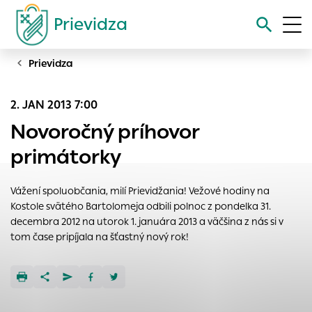
Prievidza
Prievidza
Vyhľadávanie
2. JAN 2013 7:00
Nastavenie cookies
Novoročný príhovor
Cookies sú malé súbory, do ktorých webové stránky môžu
primátorky
ukladať informácie o vašej aktivite a preferenciách.
Používajú sa napríklad k tomu, aby si webový prehliadač
Vážení spoluobčania, milí Prievidžania! Vežové hodiny na
zapamätoval Vaše prihlásenie alebo aby sa uložila Vaša
Kostole svätého Bartolomeja odbili polnoc z pondelka 31.
voľba v tomto okne.
decembra 2012 na utorok 1. januára 2013 a väčšina z nás si v
Vyberte úroveň cookies, ktorú chcete povoliť
tom čase pripíjala na šťastný nový rok!
Technické cookies
Technické súbory cookie sú pre prevádzku nevyhnutné a
pomáhajú urobiť webové stránky uplatniteľnými tým, že
umožňujú základné funkcie, ako je navigácia na stránke a