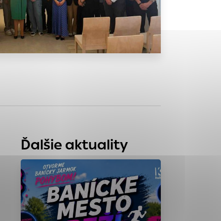
tránky uplatniteľnými
zpečeným oblastiam
stránok stránku
 dáta sa zbierajú
Ďalšie aktuality