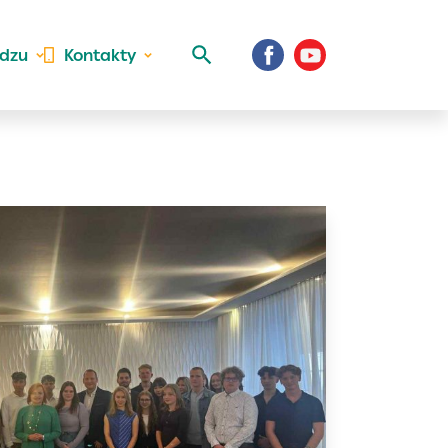
idzu
Kontakty
 aktivite a
al Vaše prihlásenie