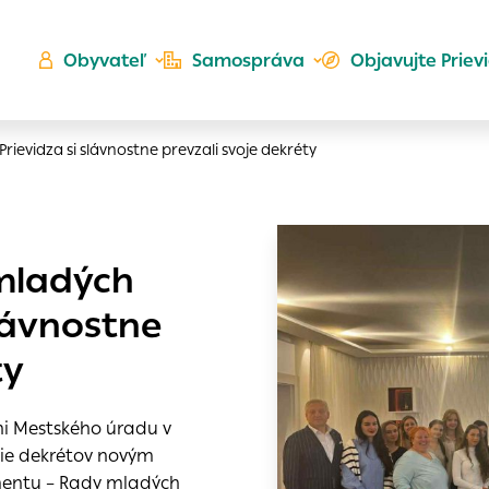
Obyvateľ
Samospráva
Objavujte Priev
ievidza si slávnostne prevzali svoje dekréty
Ú
 mladých
ta
kého
slávnostne
es
Zlatá
ty
er
do ktorých webové stránky môžu ukladať informácie o vašej
 sa napríklad k tomu, aby si webový prehliadač zapamätov
eni Mestského úradu v
a voľba v tomto okne.
nie dekrétov novým
h
entu – Rady mladých