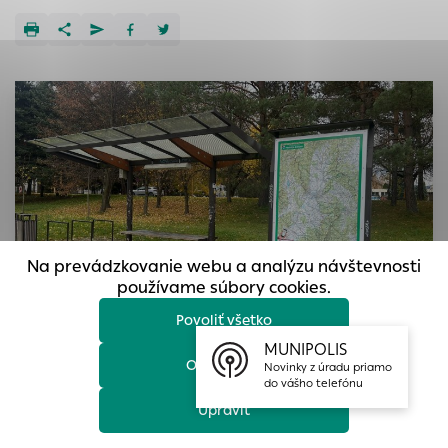
prístup k zabezpečeným oblastiam webovej stránky. Bez
týchto súborov cookie nemôže web správne fungovať.
Analytické cookies
Analytické cookies pomáhajú prevádzkovateľovi stránok
pochopiť, ako návštevníci stránok stránku používajú, aby
mohol stránky optimalizovať a ponúknuť im lepšiu
skúsenosť. Všetky dáta sa zbierajú anonymne a nie je
možné ich spojiť s konkrétnou osobou.
Povoliť všetko
Na prevádzkovanie webu a analýzu návštevnosti
Uložiť nastavenia
používame súbory cookies.
Povoliť všetko
Viac informácií
MUNIPOLIS
Odmietnuť
Novinky z úradu priamo
do vášho telefónu
Upraviť
Tabule ponúkajú nielen prehľadnú geografickú mapu
Prievidze a okolia, ale aj zaujímavé popisy miestnych lokalít.