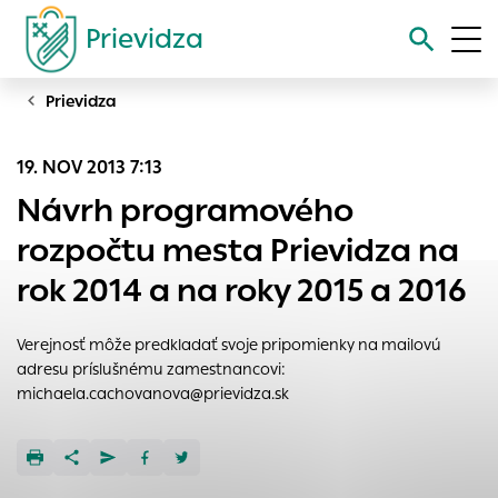
Prievidza
Prievidza
Vyhľadávanie
19. NOV 2013 7:13
Nastavenie cookies
Návrh programového
Cookies sú malé súbory, do ktorých webové stránky môžu
rozpočtu mesta Prievidza na
ukladať informácie o vašej aktivite a preferenciách.
rok 2014 a na roky 2015 a 2016
Používajú sa napríklad k tomu, aby si webový prehliadač
zapamätoval Vaše prihlásenie alebo aby sa uložila Vaša
voľba v tomto okne.
Verejnosť môže predkladať svoje pripomienky na mailovú
adresu príslušnému zamestnancovi:
Vyberte úroveň cookies, ktorú chcete povoliť
michaela.cachovanova@prievidza.sk
Technické cookies
Technické súbory cookie sú pre prevádzku nevyhnutné a
pomáhajú urobiť webové stránky uplatniteľnými tým, že
umožňujú základné funkcie, ako je navigácia na stránke a