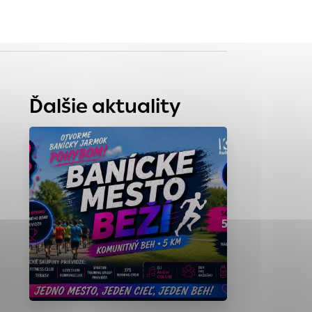
tránky uplatniteľnými
zpečeným oblastiam
Ďalšie aktuality
stránok stránku
 dáta sa zbierajú