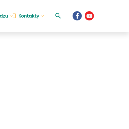
idzu
Kontakty
 aktivite a
al Vaše prihlásenie