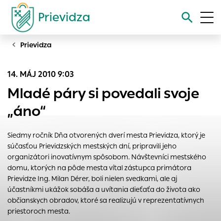
Prievidza
Prievidza
Vyhľadávanie
14. MÁJ 2010 9:03
Nastavenie cookies
Mladé páry si povedali svoje
Cookies sú malé súbory, do ktorých webové stránky môžu
„áno“
ukladať informácie o vašej aktivite a preferenciách.
Používajú sa napríklad k tomu, aby si webový prehliadač
Siedmy ročník Dňa otvorených dverí mesta Prievidza, ktorý je
zapamätoval Vaše prihlásenie alebo aby sa uložila Vaša
súčasťou Prievidzských mestských dní, pripravili jeho
voľba v tomto okne.
organizátori inovatívnym spôsobom. Návštevníci mestského
Vyberte úroveň cookies, ktorú chcete povoliť
domu, ktorých na pôde mesta vítal zástupca primátora
Prievidze Ing. Milan Dérer, boli nielen svedkami, ale aj
Technické cookies
účastníkmi ukážok sobáša a uvítania dieťaťa do života ako
Technické súbory cookie sú pre prevádzku nevyhnutné a
občianskych obradov, ktoré sa realizujú v reprezentatívnych
pomáhajú urobiť webové stránky uplatniteľnými tým, že
priestoroch mesta.
umožňujú základné funkcie, ako je navigácia na stránke a