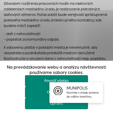
Dôvodom rozšírenia pracovných hodín na niektorých
prístup k zabezpečeným oblastiam webovej stránky. Bez
oddeleniach mestského úradu je realizovanie platobných
týchto súborov cookie nemôže web správne fungovať.
daňových výmerov. Počas sobôt bude verejnosti sprístupnená
Analytické cookies
pokladňa mestského úradu (miesto prvého kontaktu), kde
Analytické cookies pomáhajú prevádzkovateľovi stránok
budete môcť zaplatiť:
pochopiť, ako návštevníci stránok stránku používajú, aby
– daň z nehnuteľnosti
mohol stránky optimalizovať a ponúknuť im lepšiu
– poplatok za komunálny odpad.
skúsenosť. Všetky dáta sa zbierajú anonymne a nie je
K vybaveniu platby v pokladni mesta je nevyhnutné, aby
možné ich spojiť s konkrétnou osobou.
obyvatelia a podnikatelia predložili mestom doručené
Rozhodnutie o vyrubení dane z nehnuteľnosti resp. poplatku
Povoliť všetko
za komunálny odpad.
Na prevádzkovanie webu a analýzu návštevnosti
Uložiť nastavenia
Podrobné informácie o plateni daní nájdete TU.
používame súbory cookies.
Povoliť všetko
Viac informácií
MUNIPOLIS
Odmietnuť
Novinky z úradu priamo
do vášho telefónu
Ďalšie aktuality
Upraviť