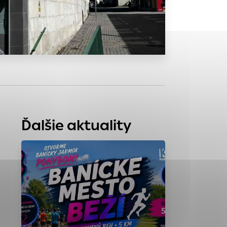
tránky uplatniteľnými
zpečeným oblastiam
stránok stránku
 dáta sa zbierajú
Ďalšie aktuality