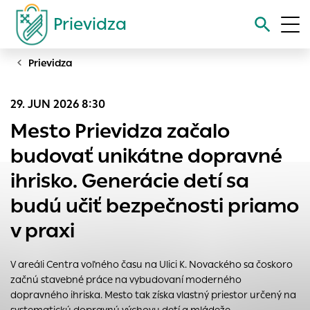
Prievidza
Prievidza
Vyhľadávanie
29. JUN 2026 8:30
Nastavenie cookies
Mesto Prievidza začalo
Cookies sú malé súbory, do ktorých webové stránky môžu
budovať unikátne dopravné
ukladať informácie o vašej aktivite a preferenciách.
ihrisko. Generácie detí sa
Používajú sa napríklad k tomu, aby si webový prehliadač
zapamätoval Vaše prihlásenie alebo aby sa uložila Vaša
budú učiť bezpečnosti priamo
voľba v tomto okne.
v praxi
Vyberte úroveň cookies, ktorú chcete povoliť
Technické cookies
V areáli Centra voľného času na Ulici K. Novackého sa čoskoro
Technické súbory cookie sú pre prevádzku nevyhnutné a
začnú stavebné práce na vybudovaní moderného
pomáhajú urobiť webové stránky uplatniteľnými tým, že
dopravného ihriska. Mesto tak získa vlastný priestor určený na
umožňujú základné funkcie, ako je navigácia na stránke a