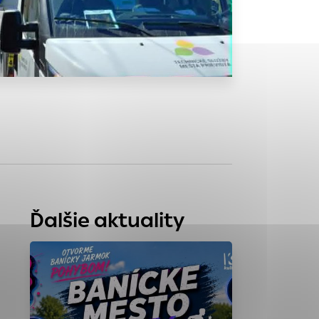
tránky uplatniteľnými
zpečeným oblastiam
stránok stránku
 dáta sa zbierajú
Ďalšie aktuality