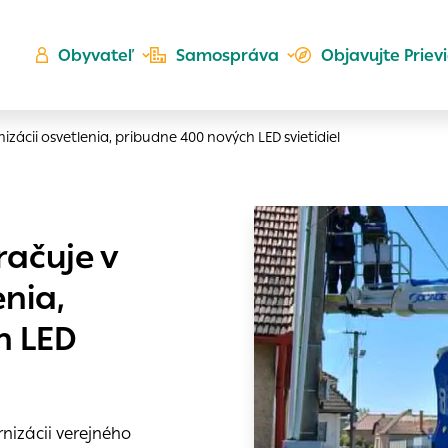
Obyvateľ
Samospráva
Objavujte Priev
zácii osvetlenia, pribudne 400 nových LED svietidiel
Ú
račuje v
ta
kého
nia,
es
Zlatá
h LED
er
do ktorých webové stránky môžu ukladať informácie o vašej
 sa napríklad k tomu, aby si webový prehliadač zapamätov
a voľba v tomto okne.
h
nizácii verejného