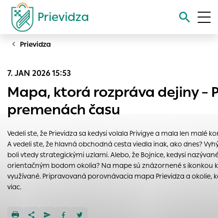
Prievidza
Prievidza
Vyhľadávanie
7. JAN 2026 15:53
Nastavenie cookies
Mapa, ktorá rozpráva dejiny – P
Cookies sú malé súbory, do ktorých webové stránky môžu
premenách času
ukladať informácie o vašej aktivite a preferenciách.
Používajú sa napríklad k tomu, aby si webový prehliadač
Vedeli ste, že Prievidza sa kedysi volala Privigye a mala len mal
zapamätoval Vaše prihlásenie alebo aby sa uložila Vaša
A vedeli ste, že hlavná obchodná cesta viedla inak, ako dnes? V
voľba v tomto okne.
boli vtedy strategickými uzlami. Alebo, že Bojnice, kedysi nazýva
Vyberte úroveň cookies, ktorú chcete povoliť
orientačným bodom okolia? Na mape sú znázornené s ikonkou kúp
využívané. Pripravovaná porovnávacia mapa Prievidza a okolie, k
Technické cookies
viac.
Technické súbory cookie sú pre prevádzku nevyhnutné a
pomáhajú urobiť webové stránky uplatniteľnými tým, že
umožňujú základné funkcie, ako je navigácia na stránke a