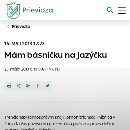
Prievidza
Prievidza
Vyhľadávanie
16. MÁJ 2013 12:23
Nastavenie cookies
Mám básničku na jazýčku
Cookies sú malé súbory, do ktorých webové stránky môžu
ukladať informácie o vašej aktivite a preferenciách.
25. mája 2013 o 10:00/ HNK PD
Používajú sa napríklad k tomu, aby si webový prehliadač
zapamätoval Vaše prihlásenie alebo aby sa uložila Vaša
voľba v tomto okne.
Vyberte úroveň cookies, ktorú chcete povoliť
Technické cookies
Technické súbory cookie sú pre prevádzku nevyhnutné a
Trenčiansky samosprávny kraj Hornonitrianska knižnica v
pomáhajú urobiť webové stránky uplatniteľnými tým, že
Prievidzi Vás pozýva na prezentáciu poézie a prózy deťmi
umožňujú základné funkcie, ako je navigácia na stránke a