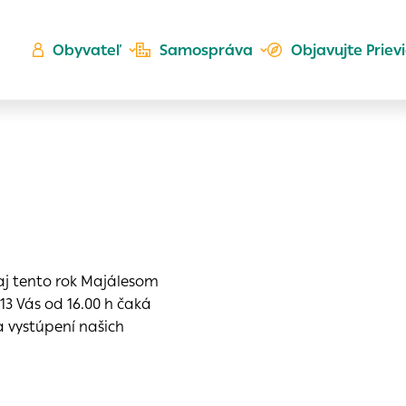
Obyvateľ
Samospráva
Objavujte Priev
Ú
ta
kého
es
 aj tento rok Majálesom
Zlatá
13 Vás od 16.00 h čaká
er
a vystúpení našich
do ktorých webové stránky môžu ukladať informácie o vašej
 sa napríklad k tomu, aby si webový prehliadač zapamätov
a voľba v tomto okne.
h