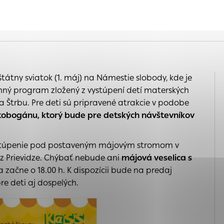
 na
s, ktorú chcete povoliť
nia
e
a
 sú pre prevádzku nevyhnutné a pomáhajú urobiť webové s
é funkcie, ako je navigácia na stránke a prístup k zabe
chto súborov cookie nemôže web správne fungovať.
ária
tátny sviatok (1. máj) na Námestie slobody, kde je
kého
inný program zložený z vystúpení detí materských
ajú prevádzkovateľovi stránok pochopiť, ako návštevníci 
a Štrbu. Pre deti sú pripravené atrakcie v podobe
ánky optimalizovať a ponúknuť im lepšiu skúsenosť. Všetky
tobogánu, ktorý bude pre detských návštevníkov
ich spojiť s konkrétnou osobou.
 vystúpenie pod postaveným májovým stromom v
Povoliť všetko
Uložiť nastavenia
Viac informácií
 z Prievidze. Chýbať nebude ani
májová veselica s
enia
 začne o 18.00 h. K dispozícii bude na predaj
re deti aj dospelých.