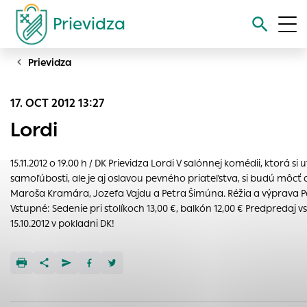
Prievidza
Prievidza
Vyhľadávanie
17. OCT 2012 13:27
Nastavenie cookies
Lordi
Cookies sú malé súbory, do ktorých webové stránky môžu
ukladať informácie o vašej aktivite a preferenciách.
15.11.2012 o 19.00 h / DK Prievidza Lordi V salónnej komédii, ktorá si
Používajú sa napríklad k tomu, aby si webový prehliadač
samoľúbosti, ale je aj oslavou pevného priateľstva, si budú môcť 
zapamätoval Vaše prihlásenie alebo aby sa uložila Vaša
Maroša Kramára, Jozefa Vajdu a Petra Šimúna. Réžia a výprava P
voľba v tomto okne.
Vstupné: Sedenie pri stolíkoch 13,00 €, balkón 12,00 € Predpredaj 
15.10.2012 v pokladni DK!
Vyberte úroveň cookies, ktorú chcete povoliť
Technické cookies
Technické súbory cookie sú pre prevádzku nevyhnutné a
pomáhajú urobiť webové stránky uplatniteľnými tým, že
umožňujú základné funkcie, ako je navigácia na stránke a