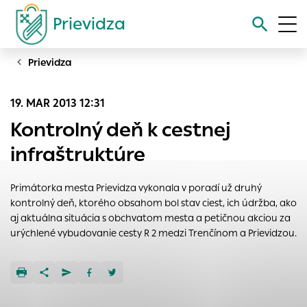
Prievidza
Prievidza
Vyhľadávanie
19. MAR 2013 12:31
Nastavenie cookies
Kontrolný deň k cestnej
Cookies sú malé súbory, do ktorých webové stránky môžu
infraštruktúre
ukladať informácie o vašej aktivite a preferenciách.
Používajú sa napríklad k tomu, aby si webový prehliadač
Primátorka mesta Prievidza vykonala v poradí už druhý
zapamätoval Vaše prihlásenie alebo aby sa uložila Vaša
kontrolný deň, ktorého obsahom bol stav ciest, ich údržba, ako
voľba v tomto okne.
aj aktuálna situácia s obchvatom mesta a petičnou akciou za
Vyberte úroveň cookies, ktorú chcete povoliť
urýchlené vybudovanie cesty R 2 medzi Trenčínom a Prievidzou.
Technické cookies
Technické súbory cookie sú pre prevádzku nevyhnutné a
pomáhajú urobiť webové stránky uplatniteľnými tým, že
umožňujú základné funkcie, ako je navigácia na stránke a