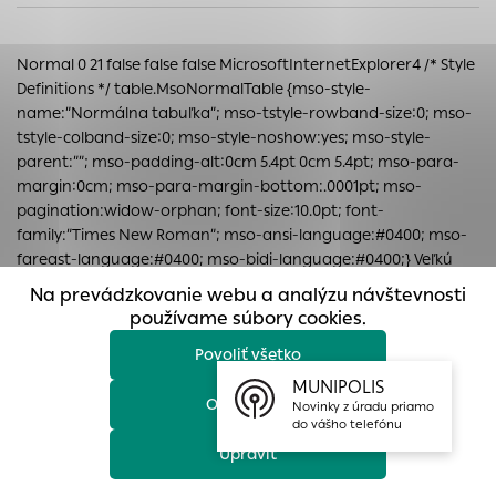
prístup k zabezpečeným oblastiam webovej stránky. Bez
týchto súborov cookie nemôže web správne fungovať.
Normal 0 21 false false false MicrosoftInternetExplorer4
/* Style
Analytické cookies
Definitions */ table.MsoNormalTable {mso-style-
Analytické cookies pomáhajú prevádzkovateľovi stránok
name:”Normálna tabuľka”; mso-tstyle-rowband-size:0; mso-
pochopiť, ako návštevníci stránok stránku používajú, aby
tstyle-colband-size:0; mso-style-noshow:yes; mso-style-
mohol stránky optimalizovať a ponúknuť im lepšiu
parent:””; mso-padding-alt:0cm 5.4pt 0cm 5.4pt; mso-para-
skúsenosť. Všetky dáta sa zbierajú anonymne a nie je
margin:0cm; mso-para-margin-bottom:.0001pt; mso-
možné ich spojiť s konkrétnou osobou.
pagination:widow-orphan; font-size:10.0pt; font-
family:”Times New Roman”; mso-ansi-language:#0400; mso-
Povoliť všetko
fareast-language:#0400; mso-bidi-language:#0400;} Veľkú
krabicu plnú balíčkov prebrala pani primárka. Ďalšie hračky
Na prevádzkovanie webu a analýzu návštevnosti
Uložiť nastavenia
zaniesli postihnutým deťom v CSS Domino v Prievidzi. Bolo
používame súbory cookies.
veľmi dojímavé vidieť rozžiarené oči detí a ich nepredstieranú
Povoliť všetko
radosť. Na oboch miestach sa veľmi potešili týmto darčekom,
Viac informácií
pretože aj choré deti sa chcú hrať a tak aspoň na chvíľu
MUNIPOLIS
Odmietnuť
zabudnúť na to, že ich niečo bolí a nemajú pri sebe svojich
Novinky z úradu priamo
do vášho telefónu
rodičov.
Na tieto hračky boli použité peniaze zo zbierky detí na
letnom tábore Evanjelickej a.v. cirkvi (Kľačno, 23.-30.7.2011) a
Upraviť
prispeli aj sponzori: Jazmín, nezisková organizácia a YADO s.r.o.