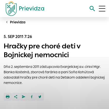
Prievidza
Prievidza
Vyhľadávanie
5. SEP 2011 7:26
Nastavenie cookies
Hračky pre choré deti v
Cookies sú malé súbory, do ktorých webové stránky môžu
Bojnickej nemocnici
ukladať informácie o vašej aktivite a preferenciách.
Používajú sa napríklad k tomu, aby si webový prehliadač
Dňa 2. septembra 2011 zástupcovia Evanjelickej a.v. cirkvi Mgr.
zapamätoval Vaše prihlásenie alebo aby sa uložila Vaša
Blanka Kostelná, zborová farárka a pani Soňa Kohútová
voľba v tomto okne.
odovzdali hračky pre choré deti na Detskom oddelení bojnickej
Vyberte úroveň cookies, ktorú chcete povoliť
nemocnice.
Technické cookies
Technické súbory cookie sú pre prevádzku nevyhnutné a
pomáhajú urobiť webové stránky uplatniteľnými tým, že
umožňujú základné funkcie, ako je navigácia na stránke a