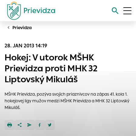
Prievidza
Prievidza
Vyhľadávanie
28. JAN 2013 14:19
Nastavenie cookies
Hokej: V utorok MŠHK
Cookies sú malé súbory, do ktorých webové stránky môžu
Prievidza proti MHK 32
ukladať informácie o vašej aktivite a preferenciách.
Liptovský Mikuláš
Používajú sa napríklad k tomu, aby si webový prehliadač
zapamätoval Vaše prihlásenie alebo aby sa uložila Vaša
voľba v tomto okne.
MŠHK Prievidza, pozýva svojich priaznivcov na zápas 41. kola 1.
hokejovej ligy mužov medzi MŠHK Prievidza a MHK 32 Liptovský
Vyberte úroveň cookies, ktorú chcete povoliť
Mikuláš.
Technické cookies
Technické súbory cookie sú pre prevádzku nevyhnutné a
pomáhajú urobiť webové stránky uplatniteľnými tým, že
umožňujú základné funkcie, ako je navigácia na stránke a