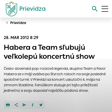
Prievidza
Prievidza
Vyhľadávanie
28. MAR 2012 8:29
Nastavenie cookies
Habera a Team sľubujú
Cookies sú malé súbory, do ktorých webové stránky môžu
veľkolepú koncertnú show
ukladať informácie o vašej aktivite a preferenciách.
Používajú sa napríklad k tomu, aby si webový prehliadač
Česko-slovenská pop-rocková legenda, skupina Team a Pavol
zapamätoval Vaše prihlásenie alebo aby sa uložila Vaša
Habera sa v máji vydáva po štyroch rokoch na svoje posledné
voľba v tomto okne.
spoločné turné. V Prievidzi sa koncert uskutoční 4. mája na
Vyberte úroveň cookies, ktorú chcete povoliť
zimnom štadióne. Fanúšikom sľubuje pri tejto príležitosti
jedinečnú a svoju doposiaľ najväčšiu pódiovú show.
Technické cookies
Technické súbory cookie sú pre prevádzku nevyhnutné a
pomáhajú urobiť webové stránky uplatniteľnými tým, že
umožňujú základné funkcie, ako je navigácia na stránke a