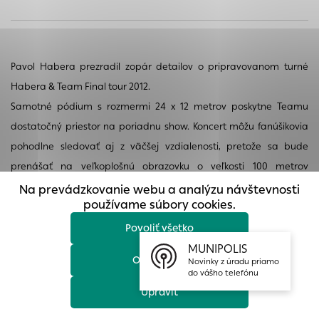
prístup k zabezpečeným oblastiam webovej stránky. Bez
týchto súborov cookie nemôže web správne fungovať.
Analytické cookies
Pavol Habera prezradil zopár detailov o pripravovanom turné
Analytické cookies pomáhajú prevádzkovateľovi stránok
Habera & Team Final tour 2012.
pochopiť, ako návštevníci stránok stránku používajú, aby
mohol stránky optimalizovať a ponúknuť im lepšiu
Samotné pódium s rozmermi 24 x 12 metrov poskytne Teamu
skúsenosť. Všetky dáta sa zbierajú anonymne a nie je
dostatočný priestor na poriadnu show. Koncert môžu fanúšikovia
možné ich spojiť s konkrétnou osobou.
pohodlne sledovať aj z väčšej vzdialenosti, pretože sa bude
Povoliť všetko
prenášať na veľkoplošnú obrazovku o veľkosti 100 metrov
štvorcových. Zvuk vynikajúcej kvality garantuje systém K1 od L-
Na prevádzkovanie webu a analýzu návštevnosti
Uložiť nastavenia
používame súbory cookies.
Acoustics, ktorý používajú najväčšie svetové hviezdy, ako napríklad
Phil Collins a Red Hot Chili Peppers a je to momentálne to najlepšie
Povoliť všetko
Viac informácií
na trhu. Svetelné efekty budú rovnako vo svetovom štandarde a
MUNIPOLIS
Odmietnuť
Novinky z úradu priamo
celú show bude prepravovať 7 kamiónov, čo je v československom
do vášho telefónu
meradle úctyhodný počet. Celý štáb, ktorý sa podieľa na príprave
Upraviť
a priebehu turné, má takmer 150 členov.