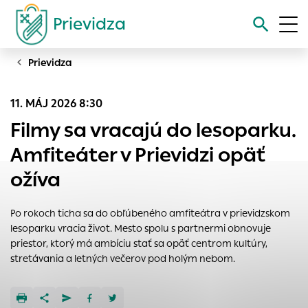
Prievidza
Prievidza
Vyhľadávanie
11. MÁJ 2026 8:30
Nastavenie cookies
Filmy sa vracajú do lesoparku.
Cookies sú malé súbory, do ktorých webové stránky môžu
Amfiteáter v Prievidzi opäť
ukladať informácie o vašej aktivite a preferenciách.
ožíva
Používajú sa napríklad k tomu, aby si webový prehliadač
zapamätoval Vaše prihlásenie alebo aby sa uložila Vaša
voľba v tomto okne.
Po rokoch ticha sa do obľúbeného amfiteátra v prievidzskom
lesoparku vracia život. Mesto spolu s partnermi obnovuje
Vyberte úroveň cookies, ktorú chcete povoliť
priestor, ktorý má ambíciu stať sa opäť centrom kultúry,
Technické cookies
stretávania a letných večerov pod holým nebom.
Technické súbory cookie sú pre prevádzku nevyhnutné a
pomáhajú urobiť webové stránky uplatniteľnými tým, že
umožňujú základné funkcie, ako je navigácia na stránke a