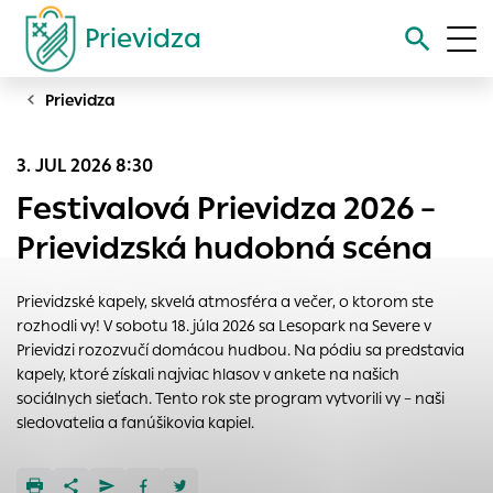
Prievidza
Prievidza
Vyhľadávanie
3. JUL 2026 8:30
Nastavenie cookies
Festivalová Prievidza 2026 –
Cookies sú malé súbory, do ktorých webové stránky môžu
Prievidzská hudobná scéna
ukladať informácie o vašej aktivite a preferenciách.
Používajú sa napríklad k tomu, aby si webový prehliadač
Prievidzské kapely, skvelá atmosféra a večer, o ktorom ste
zapamätoval Vaše prihlásenie alebo aby sa uložila Vaša
rozhodli vy! V sobotu 18. júla 2026 sa Lesopark na Severe v
voľba v tomto okne.
Prievidzi rozozvučí domácou hudbou. Na pódiu sa predstavia
Vyberte úroveň cookies, ktorú chcete povoliť
kapely, ktoré získali najviac hlasov v ankete na našich
sociálnych sieťach. Tento rok ste program vytvorili vy – naši
Technické cookies
sledovatelia a fanúšikovia kapiel.
Technické súbory cookie sú pre prevádzku nevyhnutné a
pomáhajú urobiť webové stránky uplatniteľnými tým, že
umožňujú základné funkcie, ako je navigácia na stránke a