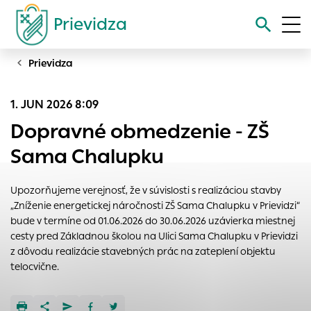
Prievidza
Prievidza
Vyhľadávanie
1. JUN 2026 8:09
Nastavenie cookies
Dopravné obmedzenie - ZŠ
Cookies sú malé súbory, do ktorých webové stránky môžu
Sama Chalupku
ukladať informácie o vašej aktivite a preferenciách.
Používajú sa napríklad k tomu, aby si webový prehliadač
Upozorňujeme verejnosť, že v súvislosti s realizáciou stavby
zapamätoval Vaše prihlásenie alebo aby sa uložila Vaša
„Zníženie energetickej náročnosti ZŠ Sama Chalupku v Prievidzi“
voľba v tomto okne.
bude v termíne od 01.06.2026 do 30.06.2026 uzávierka miestnej
Vyberte úroveň cookies, ktorú chcete povoliť
cesty pred Základnou školou na Ulici Sama Chalupku v Prievidzi
z dôvodu realizácie stavebných prác na zateplení objektu
Technické cookies
telocvične.
Technické súbory cookie sú pre prevádzku nevyhnutné a
pomáhajú urobiť webové stránky uplatniteľnými tým, že
umožňujú základné funkcie, ako je navigácia na stránke a