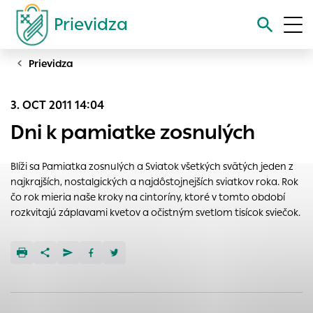
Prievidza
Prievidza
Vyhľadávanie
3. OCT 2011 14:04
Nastavenie cookies
Dni k pamiatke zosnulých
Cookies sú malé súbory, do ktorých webové stránky môžu
ukladať informácie o vašej aktivite a preferenciách.
Blíži sa Pamiatka zosnulých a Sviatok všetkých svätých jeden z
Používajú sa napríklad k tomu, aby si webový prehliadač
najkrajších, nostalgických a najdôstojnejších sviatkov roka. Rok
zapamätoval Vaše prihlásenie alebo aby sa uložila Vaša
čo rok mieria naše kroky na cintoríny, ktoré v tomto období
voľba v tomto okne.
rozkvitajú záplavami kvetov a očistným svetlom tisícok sviečok.
Vyberte úroveň cookies, ktorú chcete povoliť
Technické cookies
Technické súbory cookie sú pre prevádzku nevyhnutné a
pomáhajú urobiť webové stránky uplatniteľnými tým, že
umožňujú základné funkcie, ako je navigácia na stránke a