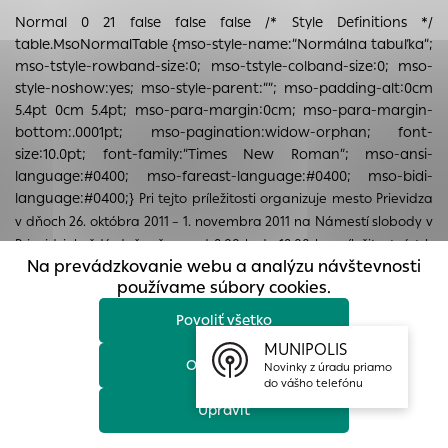
prístup k zabezpečeným oblastiam webovej stránky. Bez
Normal 0 21 false false false
/* Style Definitions */
týchto súborov cookie nemôže web správne fungovať.
table.MsoNormalTable {mso-style-name:”Normálna tabuľka”;
mso-tstyle-rowband-size:0; mso-tstyle-colband-size:0; mso-
Analytické cookies
style-noshow:yes; mso-style-parent:””; mso-padding-alt:0cm
Analytické cookies pomáhajú prevádzkovateľovi stránok
5.4pt 0cm 5.4pt; mso-para-margin:0cm; mso-para-margin-
pochopiť, ako návštevníci stránok stránku používajú, aby
bottom:.0001pt; mso-pagination:widow-orphan; font-
mohol stránky optimalizovať a ponúknuť im lepšiu
size:10.0pt; font-family:”Times New Roman”; mso-ansi-
skúsenosť. Všetky dáta sa zbierajú anonymne a nie je
language:#0400; mso-fareast-language:#0400; mso-bidi-
možné ich spojiť s konkrétnou osobou.
language:#0400;}
Pri tejto príležitosti organizuje mesto Prievidza
v dňoch 26. októbra 2011 – 1. novembra 2011 na Námestí slobody v
Povoliť všetko
Prievidzi, každý deň v čase od 8.00 h do 18.00 h., príležitostný trh
Na prevádzkovanie webu a analýzu návštevnosti
DNI K PAMIATKE ZOSNULÝCH
.
Uložiť nastavenia
používame súbory cookies.
Trh plný kvetov, chryzantém, vencov a sviečok, ktoré v nás evokujú
Povoliť všetko
Viac informácií
vzdať úctu všetkým tým, ktorí už nie sú s nami.
MUNIPOLIS
Z dôvodu zabezpečenia pokoja, verejného poriadku a dopravnej
Odmietnuť
Novinky z úradu priamo
bezpečnosti počas tohto sviatku bude Mestská polícia v Prievidzi
do vášho telefónu
vykonávať zvýšenú hliadkovú činnosť na cintorínoch v meste.
Upraviť