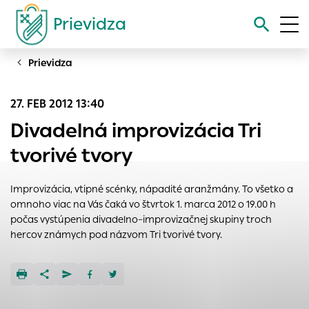
Prievidza
Prievidza
Vyhľadávanie
27. FEB 2012 13:40
Nastavenie cookies
Divadelná improvizácia Tri
Cookies sú malé súbory, do ktorých webové stránky môžu
tvorivé tvory
ukladať informácie o vašej aktivite a preferenciách.
Používajú sa napríklad k tomu, aby si webový prehliadač
Improvizácia, vtipné scénky, nápadité aranžmány. To všetko a
zapamätoval Vaše prihlásenie alebo aby sa uložila Vaša
omnoho viac na Vás čaká vo štvrtok 1. marca 2012 o 19.00 h
voľba v tomto okne.
počas vystúpenia divadelno–improvizačnej skupiny troch
Vyberte úroveň cookies, ktorú chcete povoliť
hercov známych pod názvom Tri tvorivé tvory.
Technické cookies
Technické súbory cookie sú pre prevádzku nevyhnutné a
pomáhajú urobiť webové stránky uplatniteľnými tým, že
umožňujú základné funkcie, ako je navigácia na stránke a