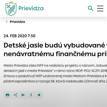
Prievidza
Prievidza
Vyhľadávanie
24. FEB 2020 7:50
Nastavenie cookies
Detské jasle budú vybudované
Cookies sú malé súbory, do ktorých webové stránky môžu
nenávratnému finančnému prí
ukladať informácie o vašej aktivite a preferenciách.
Používajú sa napríklad k tomu, aby si webový prehliadač
Mesto Prievidza získa NFP na realizáciu projektu s názvom „Vybu
zapamätoval Vaše prihlásenie alebo aby sa uložila Vaša
detských jaslí v meste Prievidza“ v rámci výzvy IROP-PO2-SC211-201
voľba v tomto okne.
Zmluvy o poskytnutí NFP uzatvorenej medzi Mestom Prievidza a 
Vyberte úroveň cookies, ktorú chcete povoliť
pôdohospodárstva a rozvoja SR, ktorá nadobudla účinnosť dňa 29
Technické cookies
Technické súbory cookie sú pre prevádzku nevyhnutné a
pomáhajú urobiť webové stránky uplatniteľnými tým, že
umožňujú základné funkcie, ako je navigácia na stránke a