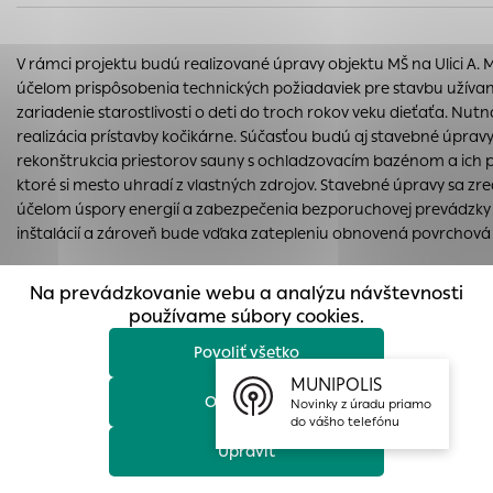
prístup k zabezpečeným oblastiam webovej stránky. Bez
týchto súborov cookie nemôže web správne fungovať.
V rámci projektu budú realizované úpravy objektu MŠ na Ulici A. 
Analytické cookies
účelom prispôsobenia technických požiadaviek pre stavbu užíva
Analytické cookies pomáhajú prevádzkovateľovi stránok
zariadenie starostlivosti o deti do troch rokov veku dieťaťa. Nutn
pochopiť, ako návštevníci stránok stránku používajú, aby
realizácia prístavby kočikárne. Súčasťou budú aj stavebné úpravy
mohol stránky optimalizovať a ponúknuť im lepšiu
rekonštrukcia priestorov sauny s ochladzovacím bazénom a ich p
skúsenosť. Všetky dáta sa zbierajú anonymne a nie je
ktoré si mesto uhradí z vlastných zdrojov. Stavebné úpravy sa zre
možné ich spojiť s konkrétnou osobou.
účelom úspory energií a zabezpečenia bezporuchovej prevádzky
inštalácií a zároveň bude vďaka zatepleniu obnovená povrchová
Povoliť všetko
Dispozičné členenie každej triedy je riešené vstupom do šatne, k
Na prevádzkovanie webu a analýzu návštevnosti
Uložiť nastavenia
umiestnené skrinky a prebaľovacie pulty. Zo šatne je prístupné p
používame súbory cookies.
sociálne zázemie s umiestnenými WC a umyváreň. Z umyvárne je 
Povoliť všetko
riešený priamy prechod do dennej miestnosti s odpočivárňou. Z 
Viac informácií
centrálneho priestoru sa prechádza do ďalších priestorov ako skl
MUNIPOLIS
Odmietnuť
prípravňa jedál, izolačka s okienkom na vizuálnu kontrolu umie
Novinky z úradu priamo
do vášho telefónu
dieťaťa, terasa. Z priestoru detskej šatne je prístupná miestnosť š
vrátane samostatného hygienického vybavenia. Príprava jedál je 
Upraviť
priľahlom hospodárskom pavilóne a prepravovaná do prípravne 