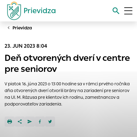
Prievidza
Prievidza
Vyhľadávanie
23. JUN 2023 8:04
Nastavenie cookies
Deň otvorených dverí v centre
Cookies sú malé súbory, do ktorých webové stránky môžu
pre seniorov
ukladať informácie o vašej aktivite a preferenciách.
Používajú sa napríklad k tomu, aby si webový prehliadač
V piatok 16. júna 2023 o 13:00 hodine sa v rámci prvého ročníka
zapamätoval Vaše prihlásenie alebo aby sa uložila Vaša
dňa otvorených dverí otvorili brány na zariadení pre seniorov
voľba v tomto okne.
na Ul. M. Rázusa pre klientov ich rodinu, zamestnancov a
Vyberte úroveň cookies, ktorú chcete povoliť
podporovateľov zariadenia.
Technické cookies
Technické súbory cookie sú pre prevádzku nevyhnutné a
pomáhajú urobiť webové stránky uplatniteľnými tým, že
umožňujú základné funkcie, ako je navigácia na stránke a