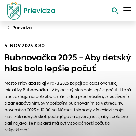
Prievidza
Prievidza
Vyhľadávanie
5. NOV 2025 8:30
Nastavenie cookies
Bubnovačka 2025 – Aby detský
Cookies sú malé súbory, do ktorých webové stránky môžu
hlas bolo lepšie počuť
ukladať informácie o vašej aktivite a preferenciách.
Používajú sa napríklad k tomu, aby si webový prehliadač
Mesto Prievidza sa aj v roku 2025 zapojí do celoslovenskej
zapamätoval Vaše prihlásenie alebo aby sa uložila Vaša
iniciatívy Bubnovačka – Aby detský hlas bolo lepšie počuť, ktorá
voľba v tomto okne.
upozorňuje na potrebu chrániť deti pred násilím, zneužívaním
Vyberte úroveň cookies, ktorú chcete povoliť
a zanedbávaním. Symbolickým bubnovaním sa v stredu 19.
novembra 2025 o 10:00 na Námestí slobody v Prievidzi spoja
Technické cookies
žiaci základných škôl, pedagógovia aj verejnosť, aby spoločne
Technické súbory cookie sú pre prevádzku nevyhnutné a
dali najavo, že hlas detí má byť v spoločnosti počuť a
pomáhajú urobiť webové stránky uplatniteľnými tým, že
rešpektovať.
umožňujú základné funkcie, ako je navigácia na stránke a