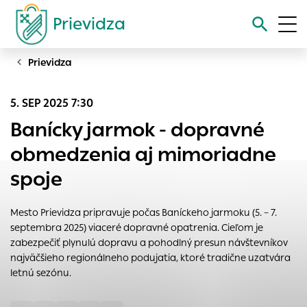
Prievidza
Prievidza
Vyhľadávanie
5. SEP 2025 7:30
Nastavenie cookies
Banícky jarmok - dopravné
Cookies sú malé súbory, do ktorých webové stránky môžu
obmedzenia aj mimoriadne
ukladať informácie o vašej aktivite a preferenciách.
spoje
Používajú sa napríklad k tomu, aby si webový prehliadač
zapamätoval Vaše prihlásenie alebo aby sa uložila Vaša
voľba v tomto okne.
Mesto Prievidza pripravuje počas Baníckeho jarmoku (5. – 7.
septembra 2025) viaceré dopravné opatrenia. Cieľom je
Vyberte úroveň cookies, ktorú chcete povoliť
zabezpečiť plynulú dopravu a pohodlný presun návštevníkov
Technické cookies
najväčšieho regionálneho podujatia, ktoré tradične uzatvára
Technické súbory cookie sú pre prevádzku nevyhnutné a
letnú sezónu.
pomáhajú urobiť webové stránky uplatniteľnými tým, že
umožňujú základné funkcie, ako je navigácia na stránke a