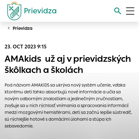
Prievidza
Prievidza
Vyhľadávanie
23. OCT 2023 9:15
Nastavenie cookies
AMAkids už aj v prievidzských
Cookies sú malé súbory, do ktorých webové stránky môžu
škôlkach a školách
ukladať informácie o vašej aktivite a preferenciách.
Používajú sa napríklad k tomu, aby si webový prehliadač
Pod názvom AMAKIDS sa ukrýva nový systém učenie, vďaka
zapamätoval Vaše prihlásenie alebo aby sa uložila Vaša
ktorému deti ľahko absorbujú nové informácie a učia sa
voľba v tomto okne.
novým odborným znalostiam a jedinečným zručnostiam,
Vyberte úroveň cookies, ktorú chcete povoliť
zvyšuje sa u nich rýchlosť vnímania a spracovania informácií
medzi mozgovými hemisférami, deti sa začnú lepšie sústrediť,
Technické cookies
sú rýchlejšie hotové s domácimi úlohami a stúpa ich
Technické súbory cookie sú pre prevádzku nevyhnutné a
sebavedomie.
pomáhajú urobiť webové stránky uplatniteľnými tým, že
umožňujú základné funkcie, ako je navigácia na stránke a