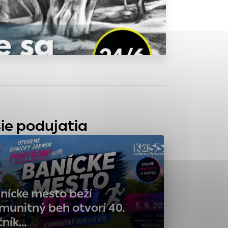
tránky uplatniteľnými
zpečeným oblastiam
stránok stránku
 dáta sa zbierajú
ie podujatia
nícke mesto beží
munitný beh otvorí 40.
čník…