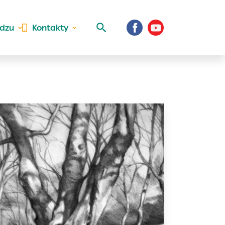
idzu
Kontakty
 aktivite a
al Vaše prihlásenie