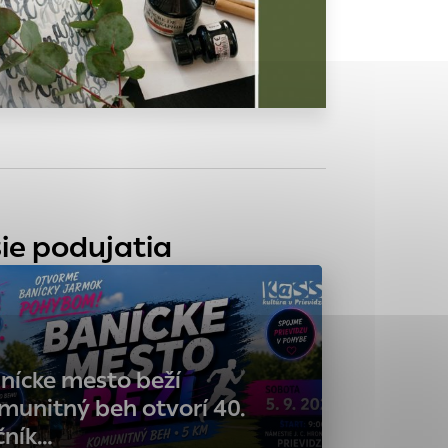
tránky uplatniteľnými
zpečeným oblastiam
stránok stránku
 dáta sa zbierajú
ie podujatia
nícke mesto beží
munitný beh otvorí 40.
čník…