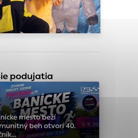
tránky uplatniteľnými
zpečeným oblastiam
stránok stránku
 dáta sa zbierajú
ie podujatia
nícke mesto beží
munitný beh otvorí 40.
čník…