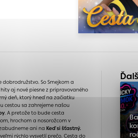
 na
s, ktorú chcete povoliť
nia
e
a
 sú pre prevádzku nevyhnutné a pomáhajú urobiť webové s
é funkcie, ako je navigácia na stránke a prístup k zabe
chto súborov cookie nemôže web správne fungovať.
ária
kého
ajú prevádzkovateľovi stránok pochopiť, ako návštevníci 
ánky optimalizovať a ponúknuť im lepšiu skúsenosť. Všetky
Ďalš
ich spojiť s konkrétnou osobou.
 dobrodružstvo. So Smejkom a
hity aj nové piesne z pripravovaného
Povoliť všetko
Uložiť nastavenia
Viac informácií
ný deň, ktorý hneď na začiatku
enia
ou cestou sa zahrejeme našou
py
. A pretože to bude cesta
Ba
onom, hrochom a nosorožcom v
ko
 nezabudneme ani na
Keď si šťastný.
ro
e veľmi rýchlo vysvetlí prečo. Cesta do