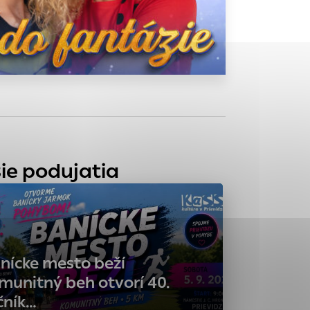
tránky uplatniteľnými
zpečeným oblastiam
stránok stránku
 dáta sa zbierajú
ie podujatia
nícke mesto beží
munitný beh otvorí 40.
čník…