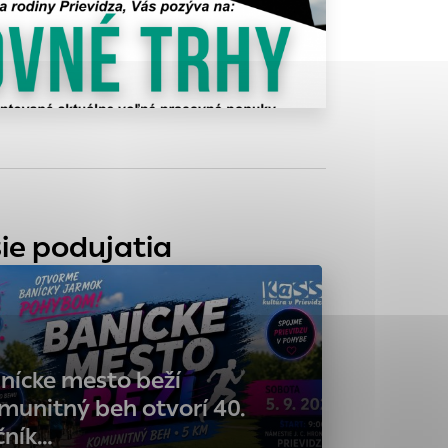
tránky uplatniteľnými
zpečeným oblastiam
stránok stránku
 dáta sa zbierajú
ie podujatia
nícke mesto beží
munitný beh otvorí 40.
čník…