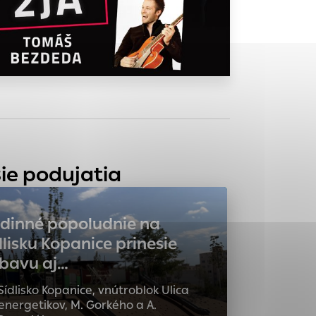
tránky uplatniteľnými
zpečeným oblastiam
stránok stránku
 dáta sa zbierajú
ie podujatia
dinné popoludnie na
dlisku Kopanice prinesie
bavu aj…
Sídlisko Kopanice, vnútroblok Ulica
energetikov, M. Gorkého a A.