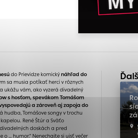
 na
s, ktorú chcete povoliť
nia
e
a
 sú pre prevádzku nevyhnutné a pomáhajú urobiť webové s
é funkcie, ako je navigácia na stránke a prístup k zabe
chto súborov cookie nemôže web správne fungovať.
ária
kého
ajú prevádzkovateľovi stránok pochopiť, ako návštevníci 
ánky optimalizovať a ponúknuť im lepšiu skúsenosť. Všetky
Ďalš
nesú
do Prievidze komický
náhľad do
ich spojiť s konkrétnou osobou.
ým sa musia potĺkať herci v rôznych
) a ukážu vám, ako vyzerá divadelný
Povoliť všetko
Uložiť nastavenia
Viac informácií
Ro
kshow s hosťom, spevákom Tomášom
enia
yspovedajú a zároveň aj zapoja do
sí
á hudba, Tomášove songy v trochu
zá
 kapelou. René Štúr a Sväťo
 divadelných doskách a pred
e o … humor.“ Nenechajte si ujsť večer