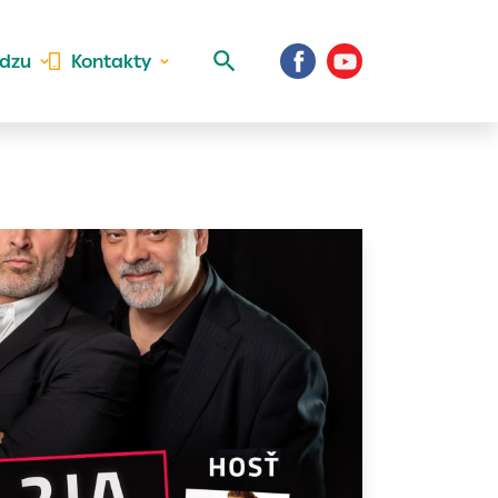
idzu
Kontakty
 aktivite a
al Vaše prihlásenie