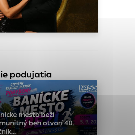
tránky uplatniteľnými
zpečeným oblastiam
stránok stránku
 dáta sa zbierajú
ie podujatia
nícke mesto beží
munitný beh otvorí 40.
čník…