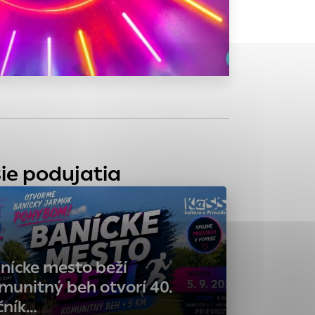
tránky uplatniteľnými
zpečeným oblastiam
stránok stránku
 dáta sa zbierajú
ie podujatia
nícke mesto beží
munitný beh otvorí 40.
čník…