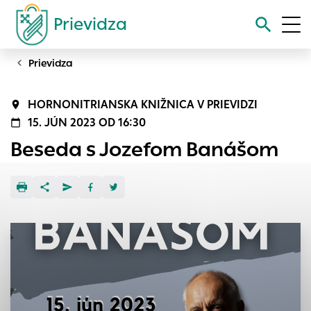
Prievidza
Prievidza
Vyhľadávanie
HORNONITRIANSKA KNIŽNICA V PRIEVIDZI
Nastavenie cookies
15. JÚN 2023 OD 16:30
Beseda s Jozefom Banášom
Cookies sú malé súbory, do ktorých webové stránky môžu
ukladať informácie o vašej aktivite a preferenciách.
Používajú sa napríklad k tomu, aby si webový prehliadač
zapamätoval Vaše prihlásenie alebo aby sa uložila Vaša
voľba v tomto okne.
Vyberte úroveň cookies, ktorú chcete povoliť
Technické cookies
Technické súbory cookie sú pre prevádzku nevyhnutné a
pomáhajú urobiť webové stránky uplatniteľnými tým, že
umožňujú základné funkcie, ako je navigácia na stránke a